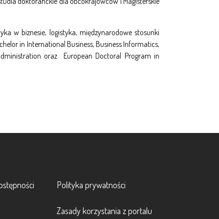
studia doktoranckie dla obcokrajowców i Magisterskie
yka w biznesie, logistyka, międzynarodowe stosunki
chelor in International Business, Business Informatics,
Administration oraz European Doctoral Program in
Footer 2
ostępności
Polityka prywatności
Zasady korzystania z portalu