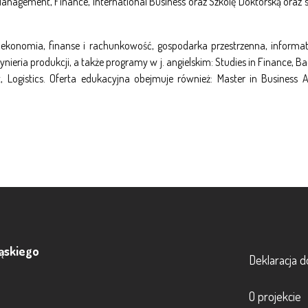
 Management, Finance, International Business oraz Szkolę Doktorską oraz 
 ekonomia, finanse i rachunkowość, gospodarka przestrzenna, informat
ynieria produkcji, a także programy w j. angielskim: Studies in Finance, Ba
Logistics. Oferta edukacyjna obejmuje również: Master in Business 
Footer
ąskiego
Deklaracja d
O projekcie