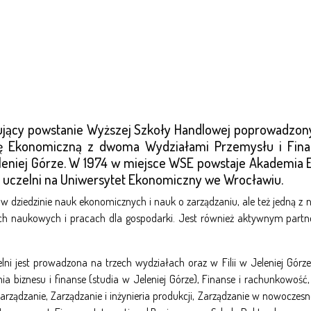
rujący powstanie Wyższej Szkoły Handlowej poprowadzony
ę Ekonomiczną z dwoma Wydziałami Przemysłu i Finan
Jeleniej Górze. W 1974 w miejsce WSE powstaje Akademia
u uczelni na Uniwersytet Ekonomiczny we Wrocławiu.
ń w dziedzinie nauk ekonomicznych i nauk o zarządzaniu, ale też jedną 
ach naukowych i pracach dla gospodarki. Jest również aktywnym pa
i jest prowadzona na trzech wydziałach oraz w Filii w Jeleniej Górze
 biznesu i finanse (studia w Jeleniej Górze), Finanse i rachunkowość
arządzanie, Zarządzanie i inżynieria produkcji, Zarządzanie w nowoczesn