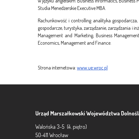
w
języku angielskim: Business Informatics, Business
Studia Menedżerskie Executive MBA.
Rachunkowość i controlling analityka gospodarcza,
gospodarcze, turystyka, zarządzanie, zarządzania i inż
Management and Marketing, Business Management, 
Economics, Management and Finance.
Strona internetowa:
www.ue.wroc.pl
Urząd Marszałkowski Województwa Dolnośl
Walońska 3-5 (4. piętro)
50-411 Wrocław