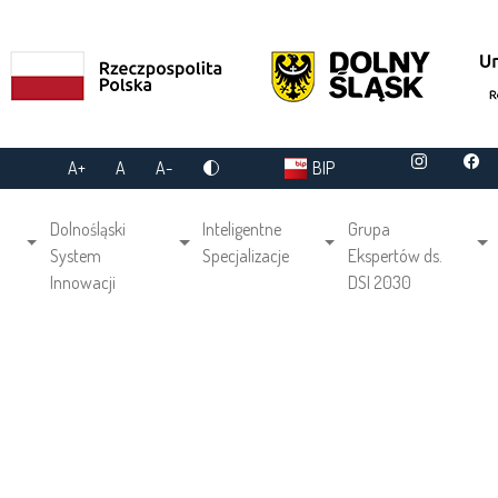
A+
A
A-
BIP
gation
Dolnośląski
Inteligentne
Grupa
System
Specjalizacje
Ekspertów ds.
Innowacji
DSI 2030