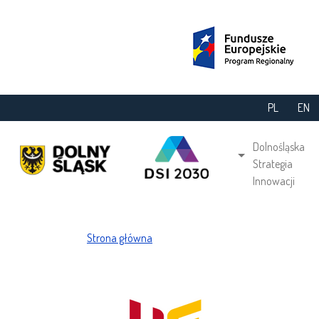
Przejdź do treści
PL
EN
Main navi
Dolnośląska
Strategia
Innowacji
Ścieżka nawigacyjna
Strona główna