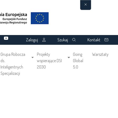
Zaloguj
Szukaj
Kontakt
Grupa Robocza
Projekty
Going
Warsztaty
ds.
wspierające DSI
Global
Inteligentnych
2030
5.0
Specjalizacji