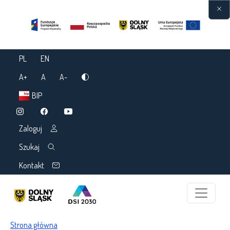
Przejdź do treści
PL
EN
A+
A
A-
BIP
Zaloguj
Szukaj
Kontakt
Ścieżka nawigacyjna
Strona główna