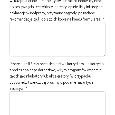
Wskaż posiadane dokumenty świadczące o innowacyjności
przedsięwzięcia (certyfikaty, patenty, opinie, listy intencyjne,
deklaracje współpracy, przyznane nagrody, posiadane
rekomendacje itp.) i dołącz ich kopie na końcu formularza.
Proszę określić, czy przedsiębiorstwo korzystało lub korzysta
z profesjonalnego doradztwa, w tym programów wsparcia
takich jak inkubatory lub akceleratory. W przypadku
odpowiedzi twierdzącej prosimy o podanie nazw tych
inicjatyw.