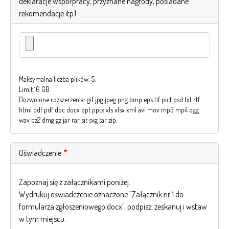
deklaracje współpracy, przyznane nagrody, posiadane
rekomendacje itp)
Maksymalna liczba plików: 5.
Limit 16 GB.
Dozwolone rozszerzenia: gif jpg jpeg png bmp eps tif pict psd txt rtf
html odf pdf doc docx ppt pptx xls xlsx xml avi mov mp3 mp4 ogg
wav bz2 dmg gz jar rar sit svg tar zip.
Oświadczenie
Zapoznaj się z załącznikami poniżej.
Wydrukuj oświadczenie oznaczone "Załącznik nr 1 do
formularza zgłoszeniowego.docx", podpisz, zeskanuj i wstaw
w tym miejscu.