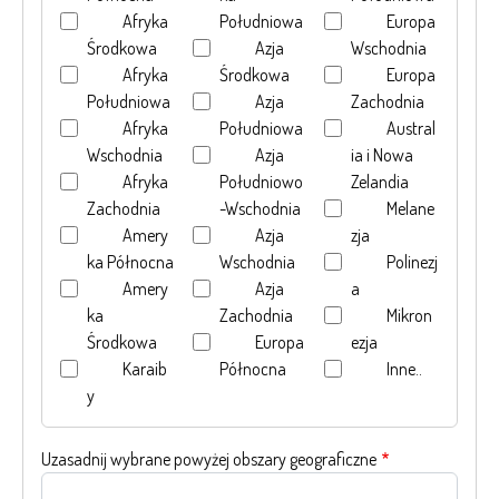
Afryka
Południowa
Europa
Środkowa
Azja
Wschodnia
Afryka
Środkowa
Europa
Południowa
Azja
Zachodnia
Afryka
Południowa
Austral
Wschodnia
Azja
ia i Nowa
Afryka
Południowo
Zelandia
Zachodnia
-Wschodnia
Melane
Amery
Azja
zja
ka Północna
Wschodnia
Polinezj
Amery
Azja
a
ka
Zachodnia
Mikron
Środkowa
Europa
ezja
Karaib
Północna
Inne..
y
Uzasadnij wybrane powyżej obszary geograficzne