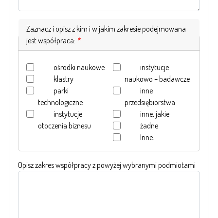
Zaznacz i opisz z kim i w jakim zakresie podejmowana
jest współpraca:
ośrodki naukowe
instytucje
klastry
naukowo – badawcze
parki
inne
technologiczne
przedsiębiorstwa
instytucje
inne, jakie
otoczenia biznesu
żadne
Inne..
Opisz zakres współpracy z powyżej wybranymi podmiotami