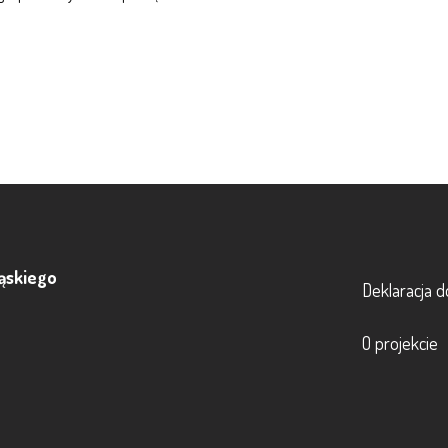
Footer
ąskiego
Deklaracja d
O projekcie