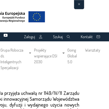
Zaloguj
Szukaj
Kontakt
Grupa Robocza
Projekty
Going
Warsztaty
ds.
wspierające DSI
Global
Inteligentnych
2030
5.0
Specjalizacji
ła przyjęta uchwałą nr 1149/IV/11 Zarządu
lityki innowacyjnej Samorządu Województwa
oju, dyfuzji i wydajnego użycia nowych