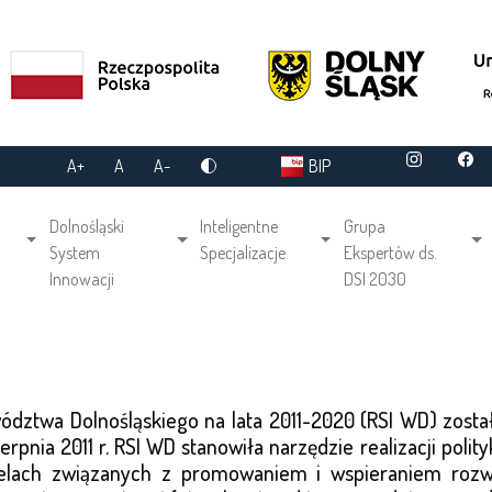
A+
A
A-
BIP
gation
Dolnośląski
Inteligentne
Grupa
System
Specjalizacje
Ekspertów ds.
Innowacji
DSI 2030
ództwa Dolnośląskiego na lata 2011-2020 (RSI WD) zosta
rpnia 2011 r. RSI WD stanowiła narzędzie realizacji po
 celach związanych z promowaniem i wspieraniem rozw