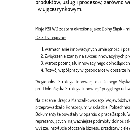
produktów, usług i procesów, zarówno we
i w ujęciu rynkowym.
Misja RSI WD została określona jako: Dolny Śląsk - m
Cele strategiczne:
Wzmacnianie innowacyjnych umiejętności i post
Zwiększenie szansy na sukces innowacyjnych p
Wzrost potencjału innowacyjnego dolnośląskic
Rozwój współpracy w gospodarce w obszarze in
”Regionalna Strategia Innowacji dla Dolnego Ślą
pn.
„Dolnośląska Strategia Innowacji” przyjętego u
Na zlecenie Urzędu Marszałkowskiego Województwa 
przeprowadzało Konsorcjum w składzie: Politechnik
Dokumenty te powstały w oparciu o prace Zespołu W
reprezentujących najważniejsze podmioty dolnośląski
wyższe, instytucje otoczenia biznesu, przedstawiciele