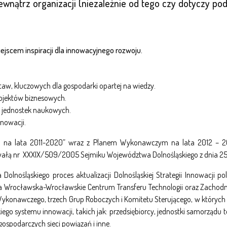
wnątrz organizacji (niezależnie od tego czy dotyczy po
iejscem inspiracji dla innowacyjnego rozwoju.
aw, kluczowych dla gospodarki opartej na wiedzy.
rojektów biznesowych.
h jednostek naukowych.
nowacji.
ska na lata 2011-2020” wraz z Planem Wykonawczym na lata 2012 – 20
chwałą nr XXXIX/509/2005 Sejmiku Województwa Dolnośląskiego z dnia 25
Dolnośląskiego proces aktualizacji Dolnośląskiej Strategii Innowacji
a Wrocławska-Wrocławskie Centrum Transferu Technologii oraz Zachodn
ykonawczego, trzech Grup Roboczych i Komitetu Sterującego, w których 
ego systemu innowacji, takich jak: przedsiębiorcy, jednostki samorządu 
 gospodarczych sieci powiązań i inne.