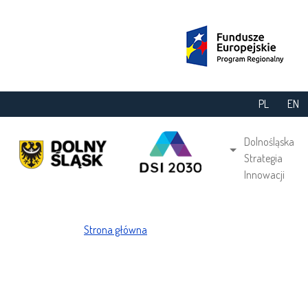
Przejdź do treści
PL
EN
Main navi
Dolnośląska
Strategia
Innowacji
Ścieżka nawigacyjna
Strona główna