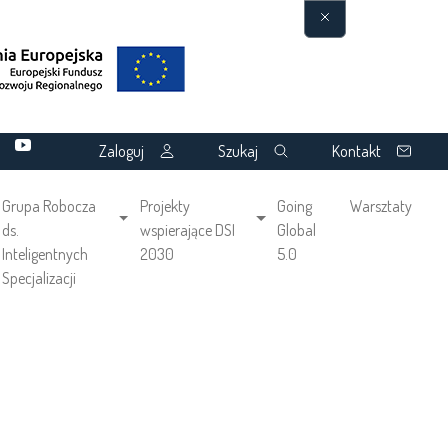
Zaloguj
Szukaj
Kontakt
Grupa Robocza
Projekty
Going
Warsztaty
ds.
wspierające DSI
Global
Inteligentnych
2030
5.0
Specjalizacji