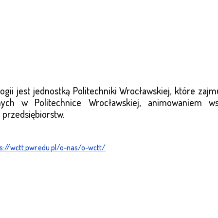
ii jest jednostką Politechniki Wrocławskiej, które zajm
ch w Politechnice Wrocławskiej, animowaniem wsp
 przedsiębiorstw.
s://wctt.pwr.edu.pl/o-nas/o-wctt/