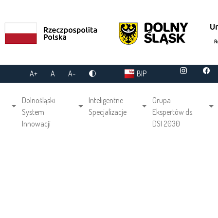
A+
A
A-
BIP
gation
Dolnośląski
Inteligentne
Grupa
System
Specjalizacje
Ekspertów ds.
Innowacji
DSI 2030