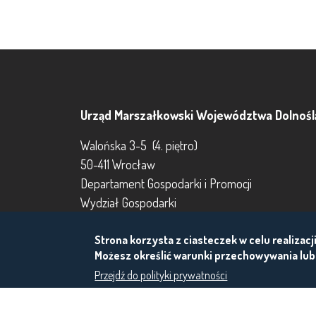
Urząd Marszałkowski Województwa Dolnośl
Walońska 3-5 (4. piętro)
50-411 Wrocław
Departament Gospodarki i Promocji
Wydział Gospodarki
Dział Wsparcia Innowacji
Strona korzysta z ciasteczek w celu realizacj
e-mail:
innowacje@dolnyslask.pl
Możesz określić warunki przechowywania lub
Godziny pracy Urzędu: poniedziałek – piątek: 7:30
Przejdź do polityki prywatności