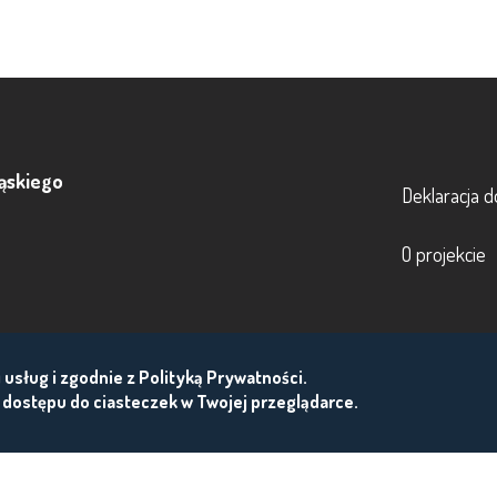
Footer
ąskiego
Deklaracja d
O projekcie
i usług i zgodnie z Polityką Prywatności.
 dostępu do ciasteczek w Twojej przeglądarce.
 – 15:30