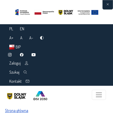
Przejdź do treści
PL
EN
A+
A
A-
BIP
Zaloguj
Szukaj
Kontakt
Ścieżka nawigacyjna
Strona główna