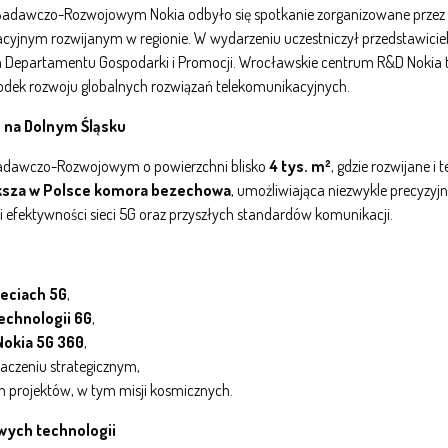
 Badawczo-Rozwojowym Nokia odbyło się spotkanie zorganizowane prze
yjnym rozwijanym w regionie. W wydarzeniu uczestniczył przedstawici
ra Departamentu Gospodarki i Promocji. Wrocławskie centrum R&D Nokia
rodek rozwoju globalnych rozwiązań telekomunikacyjnych.
e na Dolnym Śląsku
Badawczo-Rozwojowym o powierzchni blisko
4 tys. m²
, gdzie rozwijane i
ksza w Polsce komora bezechowa
, umożliwiająca niezwykle precyzy
i efektywności sieci 5G oraz przyszłych standardów komunikacji.
eciach 5G
,
echnologii 6G
,
Nokia 5G 360
,
naczeniu strategicznym,
ch projektów, w tym misji kosmicznych.
owych technologii