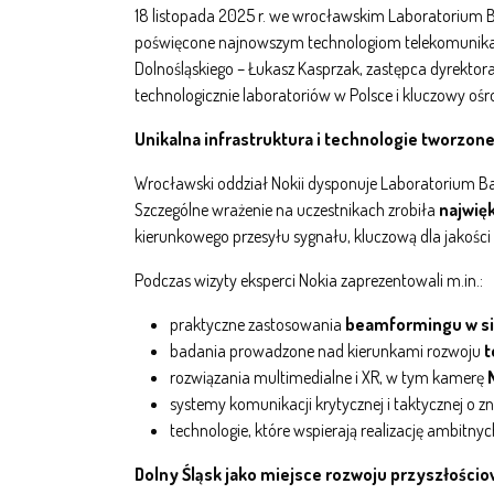
18 listopada 2025 r. we wrocławskim Laboratorium
poświęcone najnowszym technologiom telekomunikac
Dolnośląskiego – Łukasz Kasprzak, zastępca dyrekto
technologicznie laboratoriów w Polsce i kluczowy oś
Unikalna infrastruktura i technologie tworzon
Wrocławski oddział Nokii dysponuje Laboratorium 
Szczególne wrażenie na uczestnikach zrobiła
najwię
kierunkowego przesyłu sygnału, kluczową dla jakości 
Podczas wizyty eksperci Nokia zaprezentowali m.in.:
praktyczne zastosowania
beamformingu w si
badania prowadzone nad kierunkami rozwoju
t
rozwiązania multimedialne i XR, w tym kamerę
systemy komunikacji krytycznej i taktycznej o z
technologie, które wspierają realizację ambitny
Dolny Śląsk jako miejsce rozwoju przyszłości