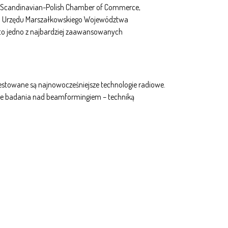
z Scandinavian-Polish Chamber of Commerce,
el Urzędu Marszałkowskiego Województwa
 to jedno z najbardziej zaawansowanych
 testowane są najnowocześniejsze technologie radiowe.
jne badania nad beamformingiem – techniką