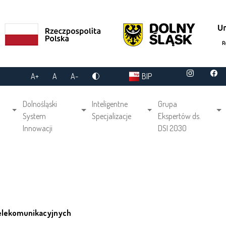
A+
A
A-
BIP
gation
Dolnośląski
Inteligentne
Grupa
System
Specjalizacje
Ekspertów ds.
Innowacji
DSI 2030
telekomunikacyjnych