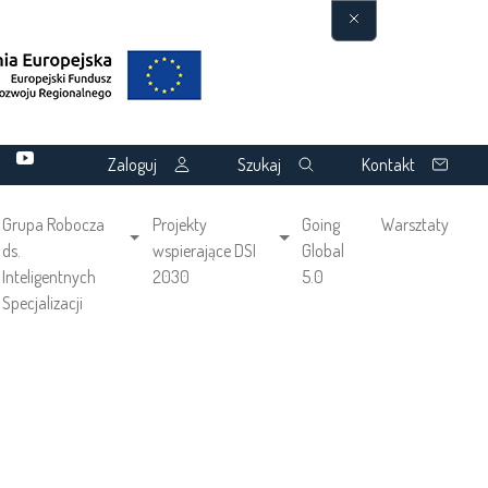
Zaloguj
Szukaj
Kontakt
Grupa Robocza
Projekty
Going
Warsztaty
ds.
wspierające DSI
Global
Inteligentnych
2030
5.0
Specjalizacji