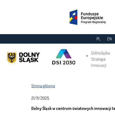
Przejdź do treści
PL
EN
Main navi
Dolnośląska
Strategia
Innowacji
Ścieżka nawigacyjna
Strona główna
21/11/2025
Dolny Śląsk w centrum światowych innowacji 