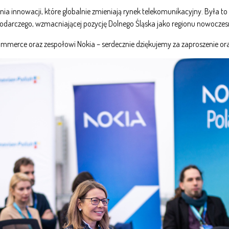
nia innowacji, które globalnie zmieniają rynek telekomunikacyjny. Była 
darczego, wzmacniającej pozycję Dolnego Śląska jako regionu nowoczesny
erce oraz zespołowi Nokia – serdecznie dziękujemy za zaproszenie oraz 