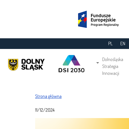
Przejdź do treści
PL
EN
Main navi
Dolnośląska
Strategia
Innowacji
Ścieżka nawigacyjna
Strona główna
11/12/2024