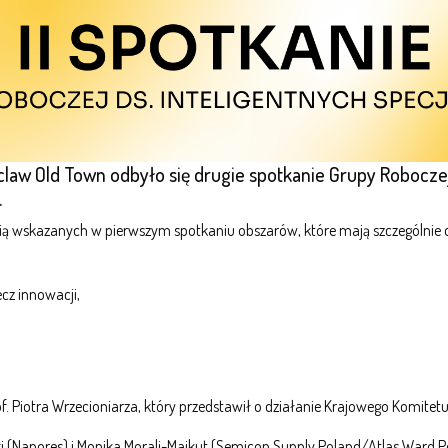
aw Old Town odbyło się drugie spotkanie Grupy Roboczej d
.
ią wskazanych w pierwszym spotkaniu obszarów, które mają szczególnie d
cz innowacji,
f. Piotra Wrzecioniarza, który przedstawił o działanie Krajowego Komitet
i (Nanores) i Monika Morali-Majkut (Semicon Supply Poland/Atlas Ward P