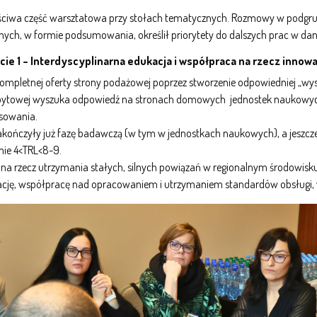
aściwa część warsztatowa przy stołach tematycznych. Rozmowy w podgrupa
znych, w formie podsumowania, określił priorytety do dalszych prac w d
ie 1 – Interdyscyplinarna edukacja i współpraca na rzecz innowac
ompletnej oferty strony podażowej poprzez stworzenie odpowiedniej „wys
y popytowej wyszuka odpowiedź na stronach domowych jednostek naukowyc
nsowania.
zakończyły już fazę badawczą (w tym w jednostkach naukowych), a jeszcz
omie 4<TRL<8-9.
 na rzecz utrzymania stałych, silnych powiązań w regionalnym środowis
grację, współpracę nad opracowaniem i utrzymaniem standardów obsług