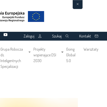
Zaloguj
Szukaj
Kontakt
Grupa Robocza
Projekty
Going
Warsztaty
ds.
wspierające DSI
Global
Inteligentnych
2030
5.0
Specjalizacji