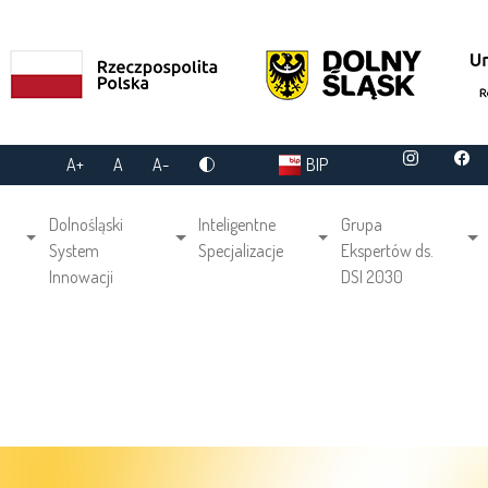
A+
A
A-
BIP
gation
Dolnośląski
Inteligentne
Grupa
System
Specjalizacje
Ekspertów ds.
Innowacji
DSI 2030