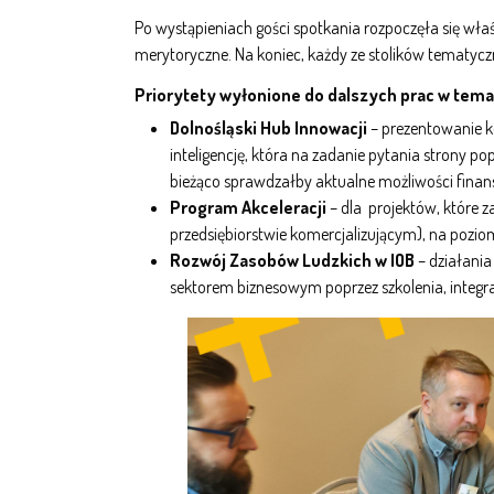
Po wystąpieniach gości spotkania rozpoczęła się wł
merytoryczne. Na koniec, każdy ze stolików tematyc
Priorytety wyłonione do dalszych prac w temac
Dolnośląski Hub Innowacji
– prezentowanie k
inteligencję, która na zadanie pytania stron
bieżąco sprawdzałby aktualne możliwości fina
Program Akceleracji
– dla projektów, które 
przedsiębiorstwie komercjalizującym), na pozi
Rozwój Zasobów Ludzkich w IOB
– działania
sektorem biznesowym poprzez szkolenia, inte