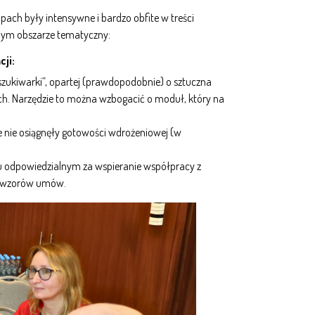
ch były intensywne i bardzo obfite w treści
anym obszarze tematyczny:
ji:
zukiwarki”, opartej (prawdopodobnie) o sztuczna
h. Narzędzie to można wzbogacić o moduł, który na
e nie osiągnęły gotowości wdrożeniowej (w
ku odpowiedzialnym za wspieranie współpracy z
i, wzorów umów.