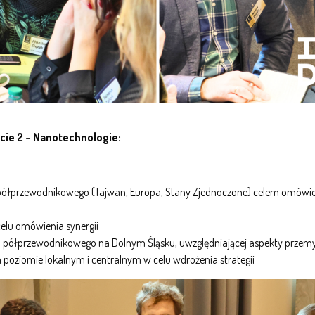
cie 2 – Nanotechnologie:
półprzewodnikowego (Tajwan, Europa, Stany Zjednoczone) celem omówienia
celu omówienia synergii
łu półprzewodnikowego na Dolnym Śląsku, uwzględniającej aspekty prz
 poziomie lokalnym i centralnym w celu wdrożenia strategii