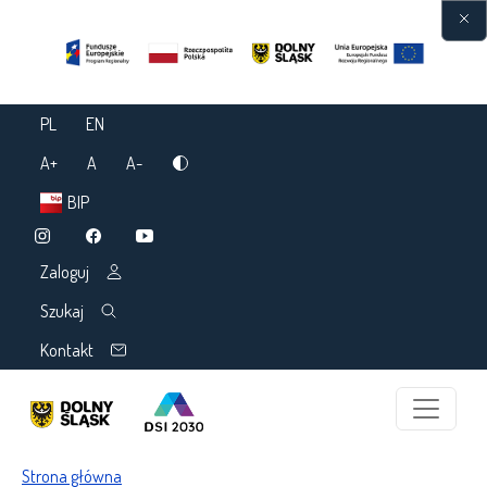
Przejdź do treści
PL
EN
A+
A
A-
BIP
Zaloguj
Szukaj
Kontakt
Ścieżka nawigacyjna
Strona główna