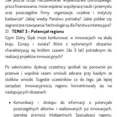
Jak jeszcze Urząd Marszałkowski Województwa Dolnośląskiego,
prócz finansowania, może wspierać współpracę nauki i przemysłu
oraz poszczególne firmy, organizacje, uczelnie i instytuty
badawcze? Jakiej wiedzy Państwu potrzeba? Jakie polskie czy
zagraniczne rozwiązania/technologie są dla Państwa interesujące?
3)
TEMAT 3 – Potencjał regionu
Czym Dolny Śląsk może konkurować w innowacjach na skalę
kraju, Europy i świata? Które z wyłonionych obszarów
charakteryzują się krótkim czasem (do 3 lat) potrzebnym do
realizacji projektów innowacyjnych?
Po zakończeniu dyskusji uczestnicy spotkali się ponownie po
przerwie i wspólnie razem omówili zebrane przy każdym ze
stolików wnioski. Sugestie uczestników co do tego, jak lepiej
zarządzać innowacyjnością regionu koncentrowały się na
następujących obszarach:
Komunikacji – dostępu do informacji o potencjale
poszczególnych aktorów i realizowanych już innowacjach,
szerokiej promocji Inteligentnych Specjalizacji regionu,