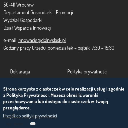
50-411 Wrocław
Departament Gospodarki i Promocji
Wydział Gospodarki
Dział Wsparcia Innowacji
e-mail:
innowacje@dolnyslask.pl
Godziny pracy Urzędu: poniedziałek – piątek: 7:30 – 15:30
Footer
Footer 2
Deklaracja
Polityka prywatności
dostępności
Zasady korzystania z
Strona korzysta z ciasteczek w celu realizacji usług i zgodnie
O projekcie
portalu
z Polityką Prywatności. Możesz określić warunki
przechowywania lub dostępu do ciasteczek w Twojej
przeglądarce.
Przejdź do polityki prywatności
Rozumiem