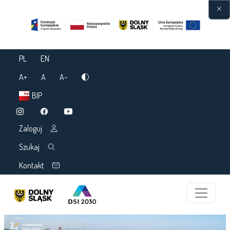
Przejdź do treści
PL
EN
A+
A
A-
BIP
Zaloguj
Szukaj
Kontakt