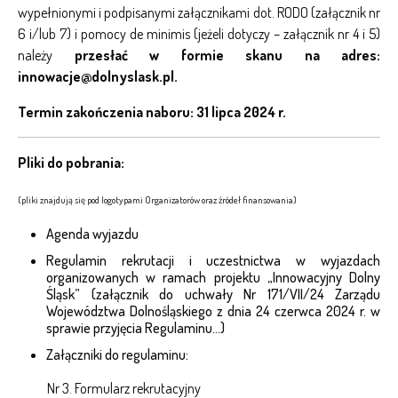
wypełnionymi i podpisanymi załącznikami dot. RODO (załącznik nr
6 i/lub 7) i pomocy de minimis (jeżeli dotyczy – załącznik nr 4 i 5)
należy
przesłać w formie skanu na adres:
innowacje@dolnyslask.pl.
Termin zakończenia naboru: 31 lipca 2024 r.
Pliki do pobrania:
(pliki znajdują się pod logotypami Organizatorów oraz źródeł finansowania)
Agenda wyjazdu
Regulamin rekrutacji i uczestnictwa w wyjazdach
organizowanych w ramach projektu „Innowacyjny Dolny
Śląsk” (załącznik do uchwały Nr 171/VII/24 Zarządu
Województwa Dolnośląskiego z dnia 24 czerwca 2024 r. w
sprawie przyjęcia Regulaminu…)
Załączniki do regulaminu:
Nr 3. Formularz rekrutacyjny