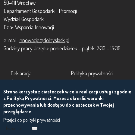
50-411 Wrocław
Departament Gospodarki i Promocji
Wydział Gospodarki
Dział Wsparcia Innowacji
e-mail:
innowacje@dolnyslask.pl
Godziny pracy Urzędu: poniedziałek – piątek: 7:30 – 15:30
Footer
Footer 2
Deklaracja
Polityka prywatności
dostępności
Zasady korzystania z
Strona korzysta z ciasteczek w celu realizacji usług i zgodnie
O projekcie
portalu
z Polityką Prywatności. Możesz określić warunki
przechowywania lub dostępu do ciasteczek w Twojej
przeglądarce.
Przejdź do polityki prywatności
Rozumiem