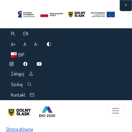
Przejdź do treści
PL
EN
A+
A
A-
BIP
Zaloguj
Szukaj
Kontakt
Ścieżka nawigacyjna
Strona główna