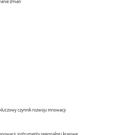
owanie zmian
o kluczowy czynnik rozwoju innowacji
nowacji: instrumenty regionalne i krajowe.