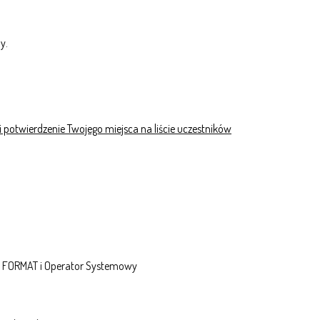
y.
 i potwierdzenie Twojego miejsca na liście uczestników
da FORMAT i Operator Systemowy