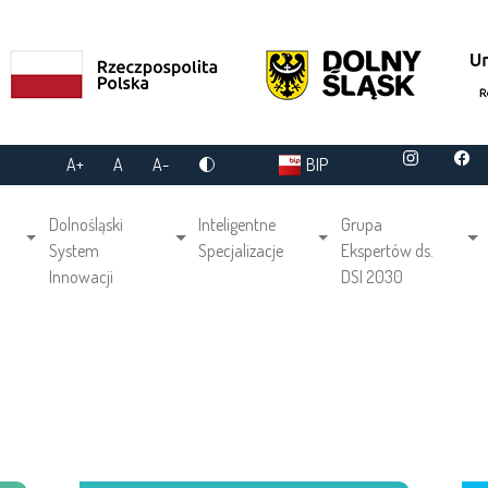
A+
A
A-
BIP
gation
Dolnośląski
Inteligentne
Grupa
System
Specjalizacje
Ekspertów ds.
Innowacji
DSI 2030