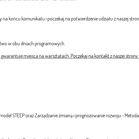
 na końcu komunikatu i poczekaj na potwierdzenie udziału z naszej stron
ictwo w obu dniach programowych.
 gwarantuje miejsca na warsztatach. P
oczekaj na kontakt z naszej strony
 - model STEEP oraz Zarządzanie zmianą i prognozowanie rozwoju - Meto