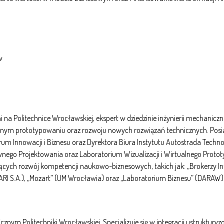
ów
i na Politechnice Wrocławskiej, ekspert w dziedzinie inżynierii mechaniczn
ym prototypowaniu oraz rozwoju nowych rozwiązań technicznych. Posiad
um Innowacji i Biznesu oraz Dyrektora Biura Instytutu Autostrada Technolo
ywnego Projektowania oraz Laboratorium Wizualizacji i Wirtualnego Prot
jących rozwój kompetencji naukowo-biznesowych, takich jak: „Brokerzy I
 (ARI S.A.), „Mozart” (UM Wrocławia) oraz „Laboratorium Biznesu” (DARAW)
cznym Politechniki Wrocławskiej. Specjalizuje się w integracji ustrukt