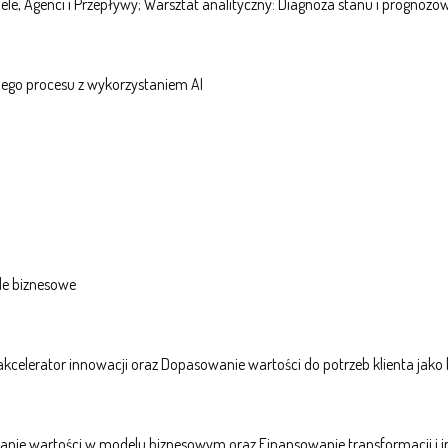
odele, Agenci i Przepływy; Warsztat analityczny: Diagnoza stanu i prognoz
ego procesu z wykorzystaniem AI
ele biznesowe
akcelerator innowacji oraz Dopasowanie wartości do potrzeb klienta jak
nie wartości w modelu biznesowym oraz Finansowanie transformacji i in