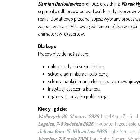
Damian Derlukiewicz
prof. ucz. oraz dr inż.
Marek My
segmentu odbiorców po wartość, kanały i kluczowe za
realia. Dodatkowo przeanalizujesz wybrany proces waż
zastosowaniami AI (z uwzględnieniem efektywności i e
animatorów-ekspertów.
Dla kogo:
Pracownicy
dolnośląskich
:
mikro, małych i średnich firm,
sektora administracji publicznej,
sektora nauki i jednostek badawczo-rozwojowy
instytucji otoczenia biznesu,
organizacji pożytku publicznego.
Kiedy i gdzie:
Wałbrzych: 30-31 marca 2026
, Hotel Aqua Zdrój, u
Legnica: 7-8 kwietnia 2026
, Inkubator Przedsiębior
Jelenia Góra: 15-16 kwietnia 2026
, Hotel Mercure, 
Wrocław: 7-8 maja 2026
, Park Hotel Diament Wroc