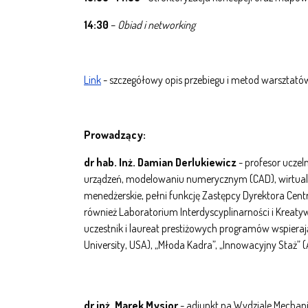
14:30
–
Obiad i networking
Link
- szczegółowy opis przebiegu i metod warsztat
Prowadzący:
dr hab. Inż. Damian Derlukiewicz
- profesor uczeln
urządzeń, modelowaniu numerycznym (CAD), wirtualn
menedżerskie, pełni funkcję Zastępcy Dyrektora Centr
również Laboratorium Interdyscyplinarności i Kreat
uczestnik i laureat prestiżowych programów wspiera
University, USA), „Młoda Kadra”, „Innowacyjny Staż”
dr inż. Marek Mysior
- adiunkt na Wydziale Mechani