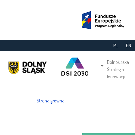
Przejdź do treści
PL
EN
Main navi
Dolnośląska
Strategia
Innowacji
Ścieżka nawigacyjna
Strona główna