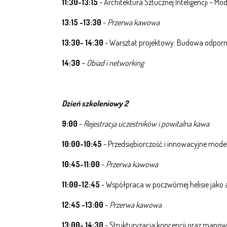
11:30-13:15
- Architektura Sztucznej Inteligencji – M
13:15 -13:30
-
Przerwa kawowa
13:30- 14:30
- Warsztat projektowy: Budowa odporn
14:30
–
Obiad i networking
Dzień szkoleniowy 2
9:00
-
Rejestracja uczestników i powitalna kawa
10:00-10:45
- Przedsiębiorczość i innowacyjne mod
10:45-11:00
-
Przerwa kawowa
11:00-12:45
- Współpraca w poczwórnej helisie jako 
12:45 -13:00
-
Przerwa kawowa
13:00- 14:30
- Strukturyzacja koncepcji oraz mapowa