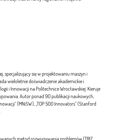
ej, specjalizujący się w projektowaniu maszyn i
a wieloletnie doświadczenie akademickie i
gii i Innowacji na Politechnice Wrocławskiej. Kieruje
otypowania. Autor ponad 90 publikacji naukowych,
nnowacji” (MNiSW), „TOP 500 Innovators” (Stanford
.
uryzowanych metod rozwiązywania problemów (TRIZ,