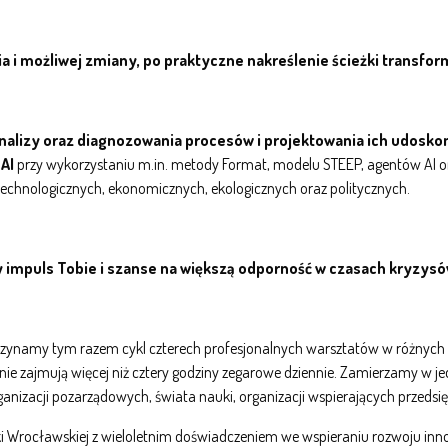
 i możliwej zmiany, po praktyczne nakreślenie ścieżki transform
nalizy oraz diagnozowania procesów i projektowania ich udoskon
AI
przy wykorzystaniu m.in. metody Format, modelu STEEP, agentów AI 
echnologicznych, ekonomicznych, ekologicznych oraz politycznych.
impuls Tobie i szanse na większą odporność w czasach kryzysów
czynamy tym razem cykl czterech profesjonalnych warsztatów w różnych m
nie zajmują więcej niż cztery godziny zegarowe dziennie. Zamierzamy w jed
organizacji pozarządowych, świata nauki, organizacji wspierających przeds
i Wrocławskiej z wieloletnim doświadczeniem we wspieraniu rozwoju inno