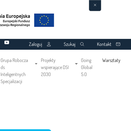
Zaloguj
Szukaj
Kontakt
Grupa Robocza
Projekty
Going
Warsztaty
ds.
wspierające DSI
Global
Inteligentnych
2030
5.0
Specjalizacji