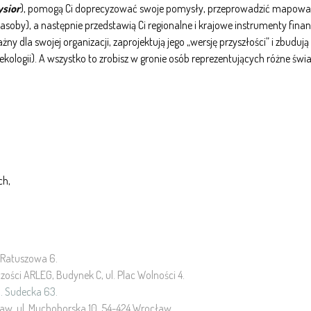
sior
), pomogą Ci doprecyzować swoje pomysły, przeprowadzić mapowa
soby), a następnie przedstawią Ci regionalne i krajowe instrumenty fin
ny dla swojej organizacji, zaprojektują jego „wersję przyszłości” i zbud
kologii). A wszystko to zrobisz w gronie osób reprezentujących różne świ
ch,
l. Ratuszowa 6.
czości ARLEG, Budynek C, ul. Plac Wolności 4.
ul. Sudecka 63.
ław, ul. Muchoborska 10, 54-424 Wrocław